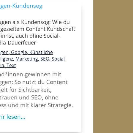
ggen als Kundensog: Wie du
 gezieltem Content Kundschaft
innst, auch ohne Social-
ia-Dauerfeuer
ggen
,
Google
,
Künstliche
lligenz
,
Marketing
,
SEO
,
Social
ia
,
Text
d*innen gewinnen mit
ggen: So nutzt du Content
ielt für Sichtbarkeit,
trauen und SEO, ohne
ess und mit klarer Strategie.
r lesen...