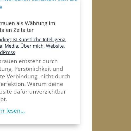
trauen als Währung im
talen Zeitalter
nding
,
KI Künstliche Intelligenz
,
al Media
,
Über mich
,
Website
,
dPress
trauen entsteht durch
tung, Persönlichkeit und
te Verbindung, nicht durch
Perfektion. Warum deine
site dafür unverzichtbar
ibt.
r lesen...