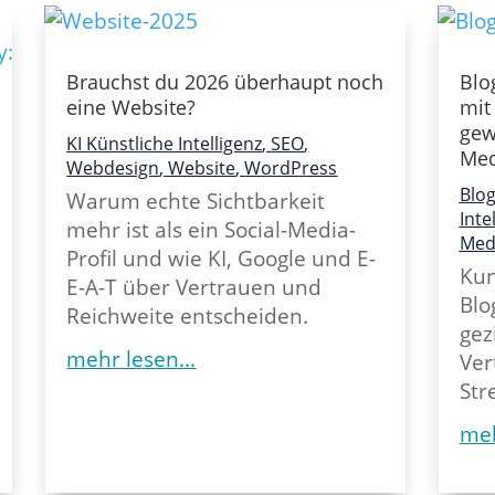
Brauchst du 2026 überhaupt noch
Blo
eine Website?
mit
gew
KI Künstliche Intelligenz
,
SEO
,
Med
Webdesign
,
Website
,
WordPress
Blo
Warum echte Sichtbarkeit
Inte
mehr ist als ein Social-Media-
Med
Profil und wie KI, Google und E-
Kun
E-A-T über Vertrauen und
Blo
Reichweite entscheiden.
gez
mehr lesen...
Ver
Str
meh