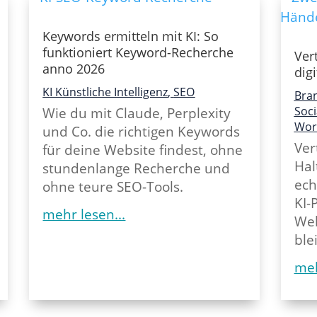
Keywords ermitteln mit KI: So
funktioniert Keyword-Recherche
Ver
anno 2026
digi
KI Künstliche Intelligenz
,
SEO
Bra
Soci
Wie du mit Claude, Perplexity
Wor
und Co. die richtigen Keywords
Ver
für deine Website findest, ohne
Hal
stundenlange Recherche und
ech
ohne teure SEO-Tools.
KI-
mehr lesen...
Web
ble
meh