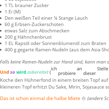
1 TL brauner Zucker
1 Ei (M)
Den weißen Teil einer ¼ Stange Lauch
60 g Erbsen-Zuckerschoten
etwas Salz zum Abschmecken
200 g Hähnchenbrust
1 EL Rapsöl oder Sonnenblumenöl zum Braten
400 g gegarte Ramen-Nudeln (aus dem Asia-Sh
Falls keine Ramen-Nudeln zur Hand sind, kann man 
ich
an
Stelle
Und
so
wird
zubereitet
(
probiere
dieser
Koche den Hühnerfond in einem breiten Topf auf u
kleineren Topf erhitzt Du Sake, Mirin, Sojasauce
Das ist schon einmal die halbe Miete
🍲
(andere Sc