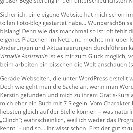
großer Begeisterung in den unterschiedlichsten
Sicherlich, eine eigene Website hat mich schon i
tollen Foto-Blog gestartet habe… Wunderschön sa
bislang! Denn wie das manchmal so ist: oft fehlt
eigenes Plätzchen im Netz und möchte mir über ku
Änderungen und Aktualisierungen durchführen ka
Virtuelle Assistentin
ist es mir zum Glück möglich, v
beim arbeiten ein bisschen die Welt anschauen (s
Gerade Webseiten, die unter WordPress erstellt wo
Doch wie geht man die Sache an, wenn man WordP
Kerstin gefunden und mich zu ihrem Gratis-Kurs 
mich eher ein Buch mit 7 Siegeln. Vom Charakter
liebsten gleich auf der Stelle können – was natürl
„Clinch“; wahrscheinlich, weil ich weder das Pr
kennt" - und so... Ihr wisst schon. Erst der gut s