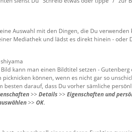
unten siehst Du "Schreib etwas oder tippe "/" zur 
 kleine Auswahl mit den Dingen, die Du verwenden 
einer Mediathek und lädst es direkt hinein - oder 
rashiyama
s Bild kann man einen Bildtitel setzen - Gutenber
n picknicken können, wenn es nicht gar so unschic
m besten darauf, dass Du vorher sämliche persön
genschaften
>>
Details
>>
Eigenschaften und persö
 auswählen
>>
OK
.