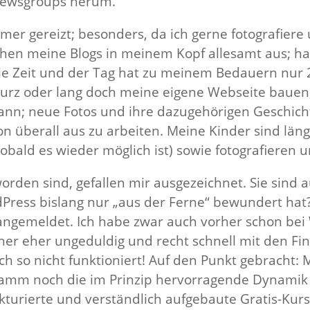
 Newsgroups herum.
mmer gereizt; besonders, da ich gerne fotografie
hen meine Blogs in meinem Kopf allesamt aus; ha
 die Zeit und der Tag hat zu meinem Bedauern nur
rz oder lang doch meine eigene Webseite bauen, a
nn; neue Fotos und ihre dazugehörigen Geschicht
on überall aus zu arbeiten. Meine Kinder sind län
obald es wieder möglich ist) sowie fotografieren 
rden sind, gefallen mir ausgezeichnet. Sie sind a
ress bislang nur „aus der Ferne“ bewundert hat?
angemeldet. Ich habe zwar auch vorher schon bei
 her eher ungeduldig und recht schnell mit den F
ich so nicht funktioniert! Auf den Punkt gebracht:
ogramm noch die im Prinzip hervorragende Dynamik
trukturierte und verständlich aufgebaute Gratis-Ku