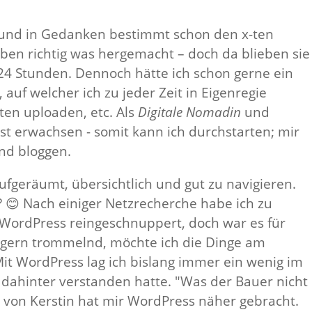
re und in Gedanken bestimmt schon den x-ten
ben richtig was hergemacht – doch da blieben sie
 24 Stunden. Dennoch hätte ich schon gerne ein
uf welcher ich zu jeder Zeit in Eigenregie
en uploaden, etc. Als
Digitale Nomadin
und
gst erwachsen - somit kann ich durchstarten; mir
und bloggen.
ufgeräumt, übersichtlich und gut zu navigieren.
 😊 Nach einiger Netzrecherche habe ich zu
 WordPress reingeschnuppert, doch war es für
ingern trommelnd, möchte ich die Dinge am
 Mit WordPress lag ich bislang immer ein wenig im
 dahinter verstanden hatte. "Was der Bauer nicht
rs von Kerstin hat mir WordPress näher gebracht.