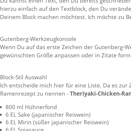
Du kannst einen Text, den Du bereits geschrieben
hierzu einfach auf den Textblock, den Du veränd
Deinem Block machen möchtest. Ich möchte zu Be
Gutenberg-Werkzeugkonsole
Wenn Du auf das erste Zeichen der Gutenberg-Werk
gewünschten Größe anpassen oder in Zitate form
Block-Stil Auswahl
Ich entscheide mich hier für eine Liste. Da es zur Z
Ramenrezept zu nennen -
Theriyaki-Chicken-R
800 ml Hühnerfond
6 EL Sake (japanischer Reiswein)
6 EL Mirin (süßer japanischer Reiswein)
6 EL Sojasauce