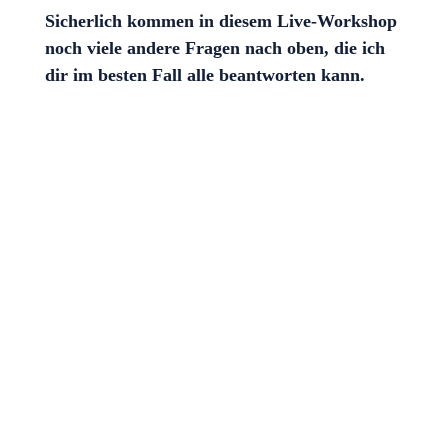
Sicherlich kommen in diesem Live-Workshop
noch viele andere Fragen nach oben, die ich
dir im besten Fall alle beantworten kann.
WAS IST ALLES IM WORKSHOP
ENTHALTEN?
Eine Lizenz für das Divi-Template, die du
lifetime nutzen kannst.
Ein Handout mit allen wichtigen Themen, die
wir im Workshop bearbeitet haben.
Vier Aufzeichnungen, die du dir downloaden
und immer wieder anschauen kannst.
Eine kleine und feine Community.
Eine begleitende Signal-Gruppe.