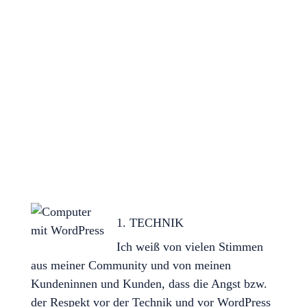
du nicht bereit bist, dir 4 Wochen Zeit
freizuschaufeln
du ein
anderes Designtemplate als Divi
verwenden möchtest
du einen
reinen WordPress-Kurs
suchst
1. TECHNIK
Ich weiß von vielen Stimmen
aus meiner Community und von meinen
Kundeninnen und Kunden, dass die Angst bzw.
der Respekt vor der Technik und vor WordPress