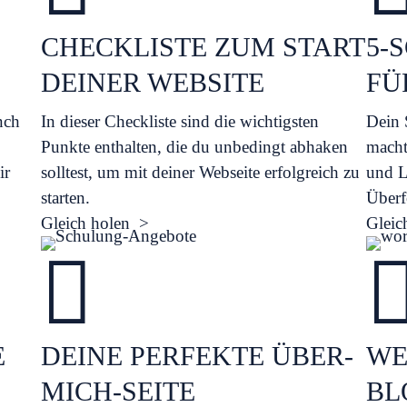
CHECKLISTE ZUM START
5-
DEINER WEBSITE
FÜ
nch
In dieser Checkliste sind die wichtigsten
Dein S
Punkte enthalten, die du unbedingt abhaken
macht.
ir
solltest, um mit deiner Webseite erfolgreich zu
und L
starten.
Überf
Gleich holen >
Gleic

E
DEINE PERFEKTE ÜBER-
WE
MICH-SEITE
BL