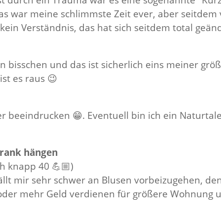
st durch ein Trauma war es eine sogenannte "Kurzz
as war meine schlimmste Zeit ever, aber seitdem v
 kein Verständnis, das hat sich seitdem total geänd
in bisschen und das ist sicherlich eins meiner grö
st es raus 😉
beeindrucken 😁. Eventuell bin ich ein Naturtal
chrank hängen
ch knapp 40 💪🏼)
 fällt mir sehr schwer an Blusen vorbeizugehen, de
 oder mehr Geld verdienen für größere Wohnung u