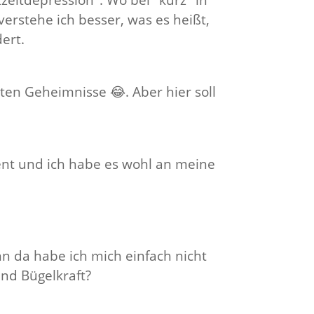
eitdepression". Wo bei "kurz" in
erstehe ich besser, was es heißt,
ert.
ßten Geheimnisse 😂. Aber hier soll
ent und ich habe es wohl an meine
nn da habe ich mich einfach nicht
nd Bügelkraft?